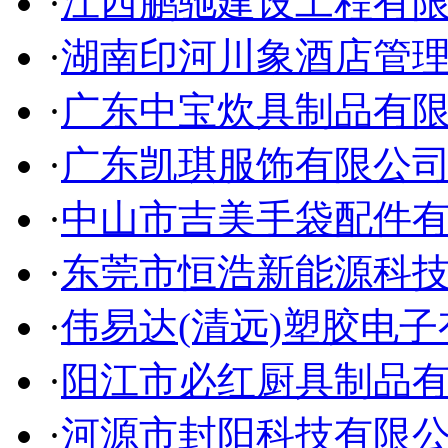
·
江西鹏驰建设工程有
·
湖南印河川象酒店管
·
广东中宝炊具制品有
·
广东凯琪服饰有限公
·
中山市吉美手袋配件
·
东莞市恒浩新能源科
·
伟易达(清远)塑胶电
·
阳江市必红厨具制品
·
河源市封阳科技有限